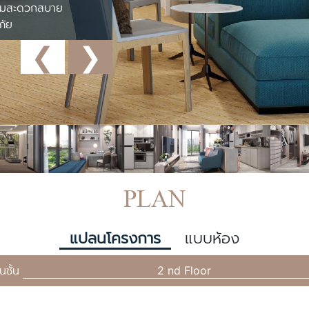
วามสะดวกสบาย
ภัย
❮
❯
PLAN
แปลนโครงการ
แบบห้อง
ชั้น