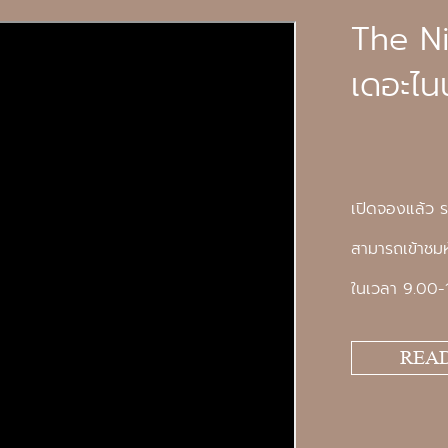
The N
เดอะไน
เปิดจองแล้ว ร
สามารถเข้าชมห
ในเวลา 9.00-
REA